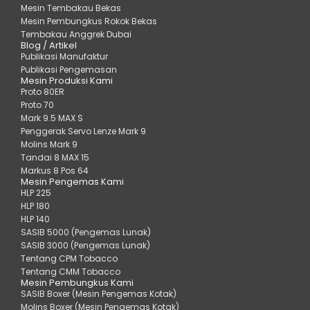
Mesin Tembakau Bekas
Mesin Pembungkus Rokok Bekas
Tembakau Anggrek Dubai
Blog / Artikel
Publikasi Manufaktur
Publikasi Pengemasan
Mesin Produksi Kami
Proto 80ER
Proto 70
Mark 9.5 MAX S
Penggerak Servo Lenze Mark 9
Molins Mark 9
Tandai 8 MAX 15
Markus 8 Pos 64
Mesin Pengemas Kami
HLP 225
HLP 180
HLP 140
SASIB 5000 (Pengemas Lunak)
SASIB 3000 (Pengemas Lunak)
Tentang CPM Tobacco
Tentang CMM Tobacco
Mesin Pembungkus Kami
SASIB Boxer (Mesin Pengemas Kotak)
Molins Boxer (Mesin Pengemas Kotak)