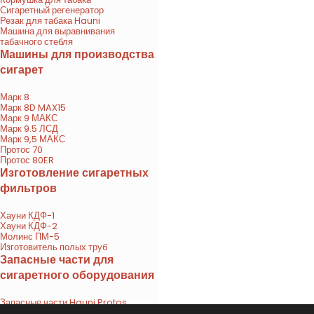
Сигаретный регенератор
Резак для табака Hauni
Машина для выравнивания
табачного стебля
Машины для производства
сигарет
Марк 8
Марк 8D MAX15
Марк 9 МАКС
Марк 9.5 ЛСД
Марк 9,5 МАКС
Протос 70
Протос 80ER
Изготовление сигаретных
фильтров
Хауни КДФ-1
Хауни КДФ-2
Молинс ПМ-5
Изготовитель полых труб
Запасные части для
сигаретного оборудования
Запасные части Hauni Protos
Запасные части Molins Mark 8