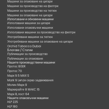
Машини за опаковане на цигари
Машини за производство на филтри
Машини за производство на тютюн
Машини за опаковане на цигари
Използвани и обновени машини
Използвани машини за цигари
Използвани опаковъчни машини
Използвани машини за производство на филтри
Употребявани машини за тютюн
Употребявани машини за опаковане на цигари
Orchid Tobacco Dubai
Блогове / Статии
Публикации за производство
Публикации за опаковане
Нашите производствени машини
Протос 80ER
Протос 70
Марк 9.5 MAX S
Mark 9 Lenze серво задвижвания
Молин Марк 9
Маркирайте 8 МАКС 15
Марк 8, пост 64
Нашите опаковъчни машини
HLP 225
HLP 180