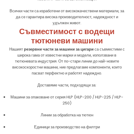
Всички части са изработени от висококачествени материали, за
да се гарантира висока производителност, надеждност и
удължен живот.
Съвместимост с водещи
тютюневи машини
Нашият
резервни части за машини за цигари
са съвместими с
широка гама от известни марки и модели, използвани в
тютюневата индустрия. От по-стари линии до най-новите
високоскоростни машини, ние предлагаме компоненти, които
пасват перфектно и работят надеждно.
Доставяме части, подходящи за:
Машини за опаковане от серия HLP (HLP-200 / HLP-225 / HLP-
250)
Линии за обработка на тютюн
Единици за производство на филтри