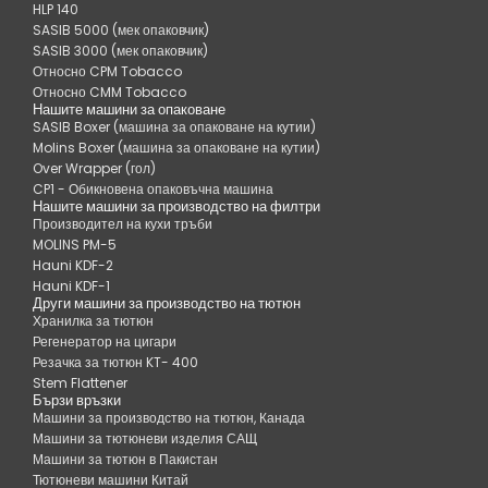
HLP 140
SASIB 5000 (мек опаковчик)
SASIB 3000 (мек опаковчик)
Относно CPM Tobacco
Относно CMM Tobacco
Нашите машини за опаковане
SASIB Boxer (машина за опаковане на кутии)
Molins Boxer (машина за опаковане на кутии)
Over Wrapper (гол)
CP1 - Обикновена опаковъчна машина
Нашите машини за производство на филтри
Производител на кухи тръби
MOLINS PM-5
Hauni KDF-2
Hauni KDF-1
Други машини за производство на тютюн
Хранилка за тютюн
Регенератор на цигари
Резачка за тютюн KT- 400
Stem Flattener
Бързи връзки
Машини за производство на тютюн, Канада
Машини за тютюневи изделия САЩ
Машини за тютюн в Пакистан
Тютюневи машини Китай