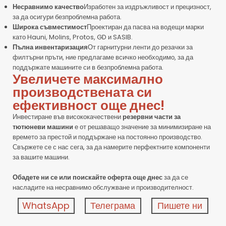
Несравнимо качество
Изработен за издръжливост и прецизност,
за да осигури безпроблемна работа.
Широка съвместимост
Проектиран да пасва на водещи марки
като Hauni, Molins, Protos, GD и SASIB.
Пълна инвентаризация
От гарнитурни ленти до резачки за
филтърни пръти, ние предлагаме всичко необходимо, за да
поддържате машините си в безпроблемна работа.
Увеличете максимално
производствената си
ефективност още днес!
Инвестиране във висококачествени
резервни части за
тютюневи машини
е от решаващо значение за минимизиране на
времето за престой и поддържане на постоянно производство.
Свържете се с нас сега, за да намерите перфектните компоненти
за вашите машини.
Обадете ни се или поискайте оферта още днес
за да се
насладите на несравнимо обслужване и производителност.
WhatsApp
Телеграма
Пишете ни