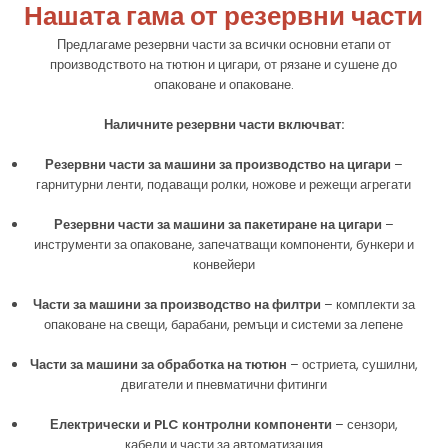
Нашата гама от резервни части
Предлагаме резервни части за всички основни етапи от
производството на тютюн и цигари, от рязане и сушене до
опаковане и опаковане.
Наличните резервни части включват:
Резервни части за машини за производство на цигари
–
гарнитурни ленти, подаващи ролки, ножове и режещи агрегати
Резервни части за машини за пакетиране на цигари
–
инструменти за опаковане, запечатващи компоненти, бункери и
конвейери
Части за машини за производство на филтри
– комплекти за
опаковане на свещи, барабани, ремъци и системи за лепене
Части за машини за обработка на тютюн
– остриета, сушилни,
двигатели и пневматични фитинги
Електрически и PLC контролни компоненти
– сензори,
кабели и части за автоматизация