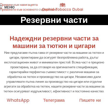
Премини към навигацията
МЕНЮ
Преминете към основното съдържание
Резервни части
Надеждни резервни части за
машини за тютюн и цигари
Ние предлагаме пълна гама от резервни части за машини за тютюн и
цигари, проектирани да осигурят безпроблемна работа, дълъг
експлоатационен живот и минимален престой. Всяка част е прецизно
проектирана, за да отговаря на оригиналните спецификации,
гарантирайки перфектна съвместимост с различни машини за
обработка на тютюн и производство на цигари. Независимо дали
управлявате пълна линия за производство на цигари или отделни
агрегати за обработка на тютюн, нашите резервни части за машини за
тютюн осигуряват издръжливост, ефективност и постоянно качество.
WhatsApp
Телеграма
Пишете ни