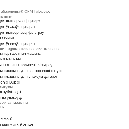
ы абаронены © CPM Tobacco
а тыпу
ля вытворчасці цыгарэт
ля ўпакоўкі цыгарэт
ля вытворчасці фільтраў
 тэхніка
ля ўпакоўкі цыгарэт
е і адрамантаванае абсталяванне
ыя цыгарэтныя машыны
ныя машыны
ыны для вытворчасці фільтраў
ыя машыны для вытворчасці тытуню
ыя машыны для ўпакоўкі цыгарэт
rchid Dubai
ртыкулы
 публікацыі
і па ўпакоўцы
ворчыя машыны
0ER
5 MAX S
вады Mark 9 Lenze