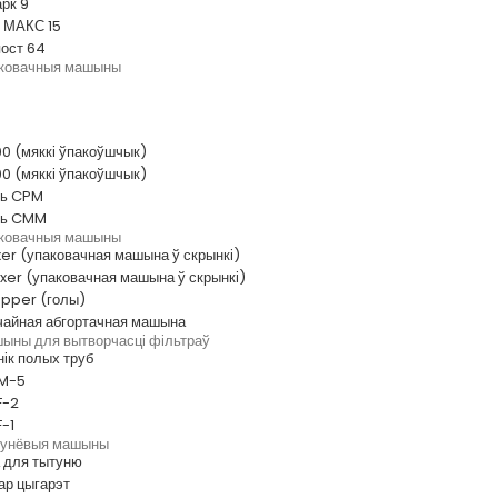
рк 9
8 МАКС 15
пост 64
ковачныя машыны
0 (мяккі ўпакоўшчык)
0 (мяккі ўпакоўшчык)
нь CPM
нь CMM
ковачныя машыны
er (упаковачная машына ў скрынкі)
xer (упаковачная машына ў скрынкі)
pper (голы)
чайная абгортачная машына
ыны для вытворчасці фільтраў
ік полых труб
PM-5
F-2
-1
тунёвыя машыны
 для тытуню
ар цыгарэт