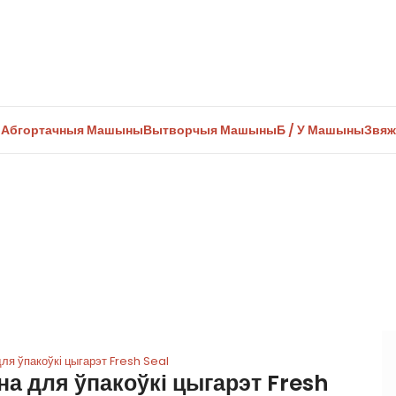
ы
Абгортачныя Машыны
Вытворчыя Машыны
Б / У Машыны
Звяж
ання для вытворчасці цы
цісніце, каб павялічыць
а для ўпакоўкі цыгарэт Fresh