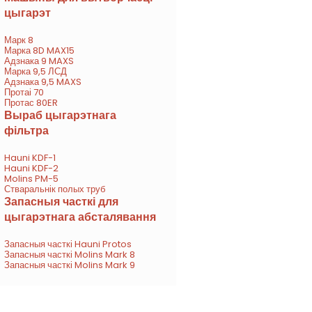
цыгарэт
Марк 8
Марка 8D MAX15
Адзнака 9 MAXS
Марка 9,5 ЛСД
Адзнака 9,5 MAXS
Протаі 70
Протас 80ER
Выраб цыгарэтнага
фільтра
Hauni KDF-1
Hauni KDF-2
Molins PM-5
Стваральнік полых труб
Запасныя часткі для
цыгарэтнага абсталявання
Запасныя часткі Hauni Protos
Запасныя часткі Molins Mark 8
Запасныя часткі Molins Mark 9