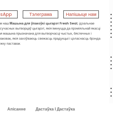
sApp
Тэлеграма
Напішыце нам
ем наш
Машына для ўпакоўкі цыгарэт Fresh Seal
, ідэальнае
сучасных вытворцаў цыгарэт, якія імкнуцца да прэміяльнай якасці
тая машына прызначана для вытворчасці чыстых, бяспечных і
аковак, якія захоўваюць свежасць прадукцыі і цэласнасць брэнда
ужку паставак.
Апісанне
Дастаўка І Дастаўка