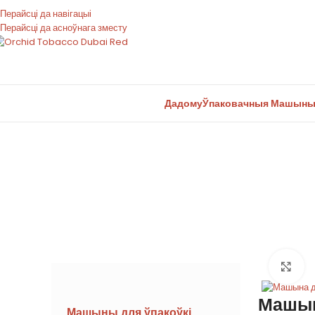
Перайсці да навігацыі
Перайсці да асноўнага зместу
Дадому
Ўпаковачныя Машын
Пастаўшчык абсталяв
На
Машын
Машыны для ўпакоўкі