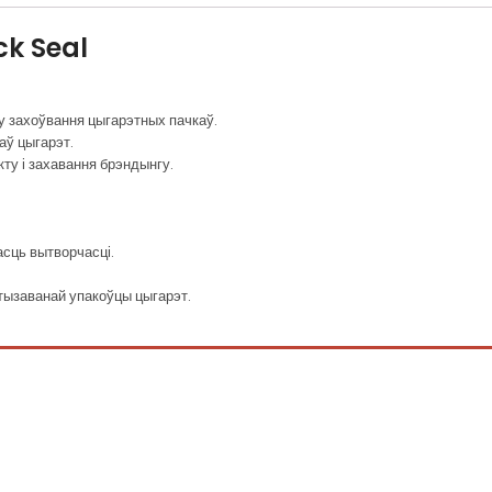
ck Seal
у захоўвання цыгарэтных пачкаў.
аў цыгарэт.
у і захавання брэндынгу.
асць вытворчасці.
тызаванай упакоўцы цыгарэт.