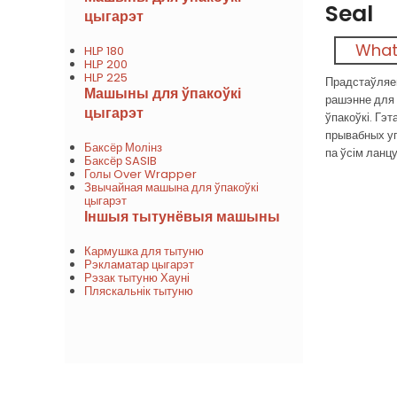
Seal
цыгарэт
What
HLP 180
HLP 200
HLP 225
Прадстаўля
Машыны для ўпакоўкі
рашэнне для 
цыгарэт
ўпакоўкі. Гэ
прывабных уп
Баксёр Молінз
па ўсім ланц
Баксёр SASIB
Голы Over Wrapper
Звычайная машына для ўпакоўкі
цыгарэт
Іншыя тытунёвыя машыны
Кармушка для тытуню
Рэкламатар цыгарэт
Рэзак тытуню Хауні
Пляскальнік тытуню