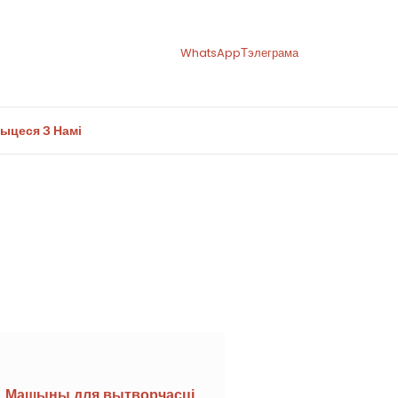
WhatsApp
Тэлеграма
ыцеся З Намі
гарэт і тытуню
Машыны для вытворчасці