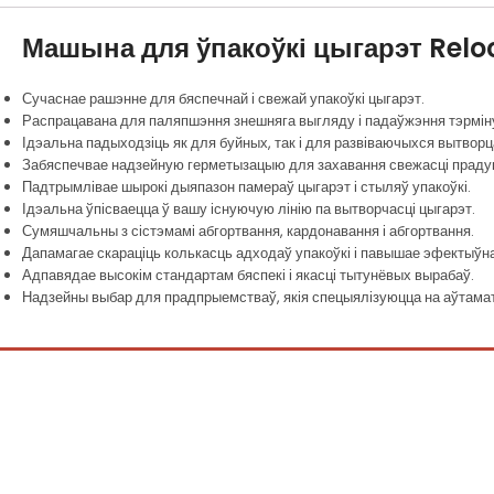
Машына для ўпакоўкі цыгарэт Relo
Сучаснае рашэнне для бяспечнай і свежай упакоўкі цыгарэт.
Распрацавана для паляпшэння знешняга выгляду і падаўжэння тэрмін
Ідэальна падыходзіць як для буйных, так і для развіваючыхся вытворц
Забяспечвае надзейную герметызацыю для захавання свежасці прадукт
Падтрымлівае шырокі дыяпазон памераў цыгарэт і стыляў упакоўкі.
Ідэальна ўпісваецца ў вашу існуючую лінію па вытворчасці цыгарэт.
Сумяшчальны з сістэмамі абгортвання, кардонавання і абгортвання.
Дапамагае скараціць колькасць адходаў упакоўкі і павышае эфектыўн
Адпавядае высокім стандартам бяспекі і якасці тытунёвых вырабаў.
Надзейны выбар для прадпрыемстваў, якія спецыялізуюцца на аўтама